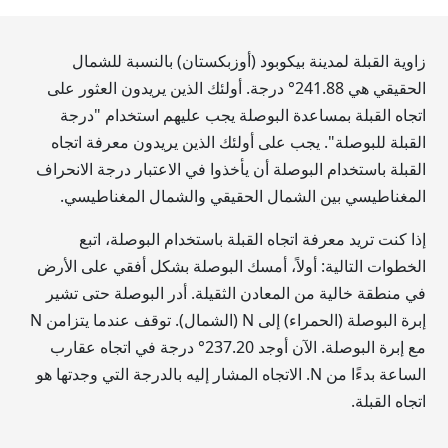
زاوية القبلة لمدينة بيكوبود (أوزبكستان) بالنسبة للشمال
الحقيقي هي
241.88
° درجة. أولئك الذين يريدون العثور على
اتجاه القبلة بمساعدة البوصلة يجب عليهم استخدام "درجة
القبلة للبوصلة". يجب على أولئك الذين يريدون معرفة اتجاه
القبلة باستخدام البوصلة أن يأخذوا في الاعتبار درجة الانحراف
المغناطيسي بين الشمال الحقيقي والشمال المغناطيسي.
إذا كنت تريد معرفة اتجاه القبلة باستخدام البوصلة، اتبع
الخطوات التالية: أولاً، أمسك البوصلة بشكل أفقي على الأرض
في منطقة خالية من المعادن الثقيلة. أدر البوصلة حتى تشير
إبرة البوصلة (الحمراء) إلى N (الشمال). توقف عندما يتزامن N
مع إبرة البوصلة. الآن أوجد
237.20
° درجة في اتجاه عقارب
الساعة بدءًا من N. الاتجاه المشار إليه بالدرجة التي وجدتها هو
اتجاه القبلة.