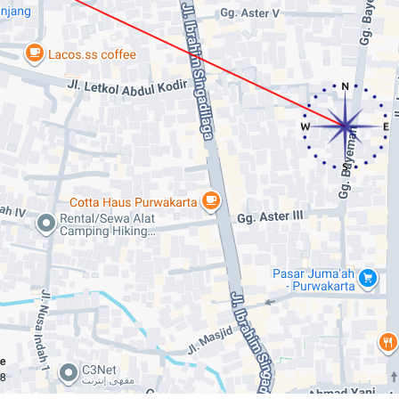
ce
km