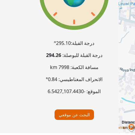
درجة القبلة:
295.10°
درجة القبلة للبوصلة:
294.26
مسافة الكعبة:
7998 km
الانحراف المغناطيسي:
0.84°
الموقع:
-6.5427
107.4430
,
البحث عن موقعي
Distan
7998 