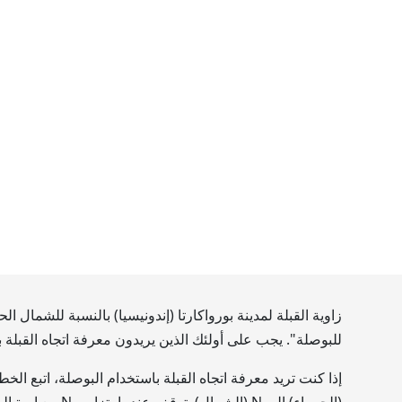
زاوية القبلة لمدينة بورواكارتا (إندونيسيا) بالنسبة للشمال ا
للبوصلة". يجب على أولئك الذين يريدون معرفة اتجاه القبلة
إذا كنت تريد معرفة اتجاه القبلة باستخدام البوصلة، اتبع ال
(الحمراء) إلى N (الشمال). توقف عندما يتزامن N مع إبرة البوصلة. الآن أوجد