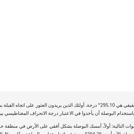
لحقيقي هي
295.10
° درجة. أولئك الذين يريدون العثور على اتجاه القبلة
 باستخدام البوصلة أن يأخذوا في الاعتبار درجة الانحراف المغناطيسي 
خطوات التالية: أولاً، أمسك البوصلة بشكل أفقي على الأرض في منطقة خال
294.26
° درجة في اتجاه عقارب الساعة بدءًا من N. الاتجاه المشار إليه بالدرجة التي وجدتها هو اتجاه القبلة.